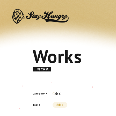
ntert
Works
制作実績
全て
Category
#全て
Tag