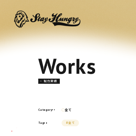
ntert
Works
制作実績
全て
Category
#全て
Tag