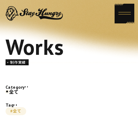
Works
制作実績
Category
全て
Tag
#全て